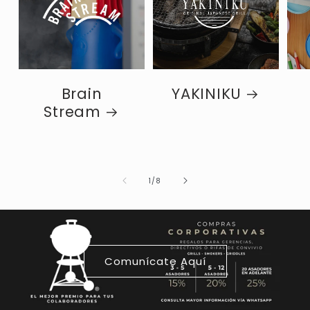
Brain
YAKINIKU
Stream
de
1
/
8
Comunícate Aquí