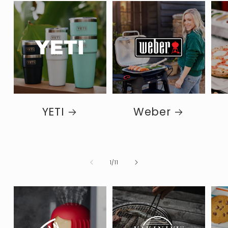
YETI
Weber
de
1
/
11